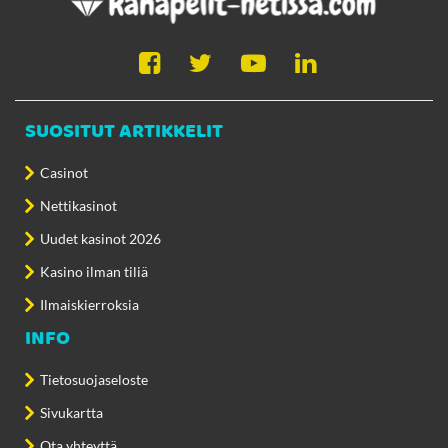
SUOSITUT ARTIKKELIT
Casinot
Nettikasinot
Uudet kasinot 2026
Kasino ilman tiliä
Ilmaiskierroksia
INFO
Tietosuojaseloste
Sivukartta
Ota yhteyttä