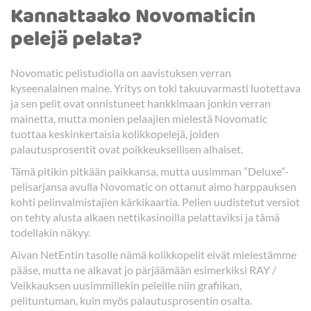
Kannattaako Novomaticin
pelejä pelata?
Novomatic pelistudiolla on aavistuksen verran
kyseenalainen maine. Yritys on toki takuuvarmasti luotettava
ja sen pelit ovat onnistuneet hankkimaan jonkin verran
mainetta, mutta monien pelaajien mielestä Novomatic
tuottaa keskinkertaisia kolikkopelejä, joiden
palautusprosentit ovat poikkeuksellisen alhaiset.
Tämä pitikin pitkään paikkansa, mutta uusimman ”Deluxe”-
pelisarjansa avulla Novomatic on ottanut aimo harppauksen
kohti pelinvalmistajien kärkikaartia. Pelien uudistetut versiot
on tehty alusta alkaen nettikasinoilla pelattaviksi ja tämä
todellakin näkyy.
Aivan NetEntin tasolle nämä kolikkopelit eivät mielestämme
pääse, mutta ne alkavat jo pärjäämään esimerkiksi RAY /
Veikkauksen uusimmillekin peleille niin grafiikan,
pelituntuman, kuin myös palautusprosentin osalta.