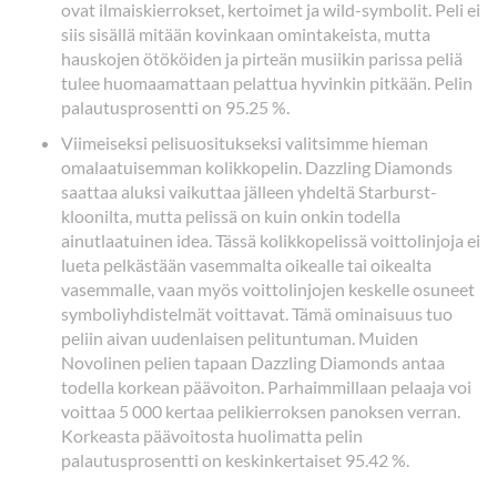
ovat ilmaiskierrokset, kertoimet ja wild-symbolit. Peli ei
siis sisällä mitään kovinkaan omintakeista, mutta
hauskojen ötököiden ja pirteän musiikin parissa peliä
tulee huomaamattaan pelattua hyvinkin pitkään. Pelin
palautusprosentti on 95.25 %.
Viimeiseksi pelisuositukseksi valitsimme hieman
omalaatuisemman kolikkopelin. Dazzling Diamonds
saattaa aluksi vaikuttaa jälleen yhdeltä Starburst-
kloonilta, mutta pelissä on kuin onkin todella
ainutlaatuinen idea. Tässä kolikkopelissä voittolinjoja ei
lueta pelkästään vasemmalta oikealle tai oikealta
vasemmalle, vaan myös voittolinjojen keskelle osuneet
symboliyhdistelmät voittavat. Tämä ominaisuus tuo
peliin aivan uudenlaisen pelituntuman. Muiden
Novolinen pelien tapaan Dazzling Diamonds antaa
todella korkean päävoiton. Parhaimmillaan pelaaja voi
voittaa 5 000 kertaa pelikierroksen panoksen verran.
Korkeasta päävoitosta huolimatta pelin
palautusprosentti on keskinkertaiset 95.42 %.