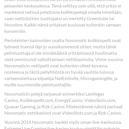
pelaavien keskuudessa. Tämä selittyy osin sillä, että yritys ei
markkinoi netissä pelattavia kolikkopelejä omalla nimellään,
vaan nettislottien tuottajaksi on merkitty Greentube tai
Novoline. Kaikki nämä yritykset kuuluvat kuitenkin samaan
konserniin.
Perinteisten kasinoiden osalta Novomatic kolikkopelit ovat
lyöneet itsensä läpi jo vuosikymmeniä sitten, mutta tämä
pelintuottaja ei ole sinnikkäästä yrittämisestä huolimatta
vielä onnistunut valloittamaan nettikasinoita. Viime vuosina
Novomaticin nettipelit ovat kuitenkin olleet kovassa
nosteessa ja tästä peliyhtiöstä on hyvää vauhtia tulossa
varteenotettava kilpailija NetEntinille, Microgamingille, ja
muille suurimmille pelintuottajille.
Novomaticin pelejä tarjoavat esimerkiksi LeoVegas
Casino, Kolikkopelit.com, EnergyCasino, VideoSlots.com,
Quasar Gaming, ja Rizk Casino. Mielestämme näistä parhaat
Novomatic nettikasinot ovat VideoSlots.com ja Rizk Casino.
Vuonna 2014 Novomatic hankki myös oman live-kasinonsa.
Extreme Live Gaming live-kasino kuuluu nimittäin nykyisin