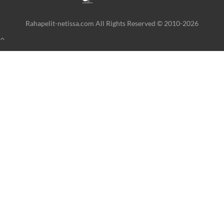
Rahapelit-netissa.com All Rights Reserved © 2010-2026