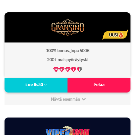
Minimitalletus:
20€
Mainio arvostelu
11
Non Sticky bonus:
Ei
Bonus kierrätysvaatimus:
40x
UUSI
Lisenssi:
Malta
100% bonus, jopa 500€
Freespins kierrätysvaatimus:
0x
200 ilmaispyöräytystä
Verovapaa:
Kyllä
Viikoittaisia haasteita
Lue lisää
Pelaa
Kätevä mobiilikasino
Monipuolinen valikoima
Näytä enemmän
Runsaasti pöytäpelejä
Minimitalletus:
10€
Gransino Casino arvostelu
12
Non Sticky bonus:
Kyllä