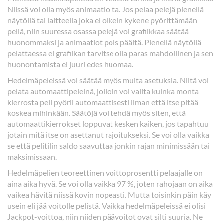
Niissä voi olla myös animaatioita. Jos pelaa pelejä pienellä
näytöllä tai laitteella joka ei oikein kykene pyörittämään
peliä, niin suuressa osassa pelejä voi grafiikkaa säätää
huonommaksi ja animaatiot pois päältä. Pienellä näytöllä
pelattaessa ei grafiikan tarvitse olla paras mahdollinen ja sen
huonontamista ei juuri edes huomaa.
Hedelmäpeleissä voi säätää myös muita asetuksia. Niitä voi
pelata automaattipeleinä, jolloin voi valita kuinka monta
kierrosta peli pyörii automaattisesti ilman että itse pitää
koskea mihinkään. Säätöjä voi tehdä myös siten, että
automaattikierrokset loppuvat kesken kaiken, jos tapahtuu
jotain mitä itse on asettanut rajoitukseksi. Se voi olla vaikka
se että pelitilin saldo saavuttaa jonkin rajan minimissään tai
maksimissaan.
Hedelmäpelien teoreettinen voittoprosentti pelaajalle on
aina aika hyvä. Se voi olla vaikka 97 %, joten rahojaan on aika
vaikea hävitä niissä kovin nopeasti. Mutta toisinkin päin käy
usein eli jää voitolle pelistä. Vaikka hedelmäpeleissä ei olisi
Jackpot-voittoa, niin niiden päävoitot ovat silti suuria. Ne