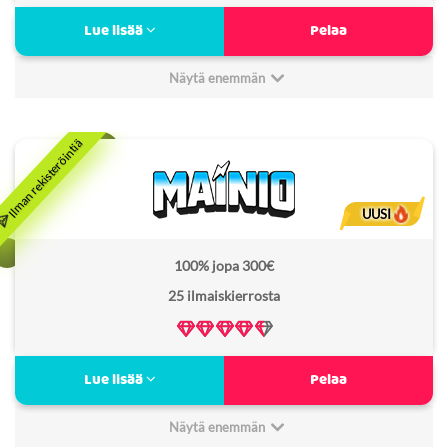
Monacon kasinoista inspiroitunut
Lue lisää
Pelaa
Erinomainen VIP-klubi
Runsaasti bonuksia ja etuja
Näytä enemmän
Tyylikkästi toutettu sivusto
Minimitalletus:
10€
Wonaco arvostelu
10
Non Sticky bonus:
Ei
Bonus kierrätysvaatimus:
35x
UUSI
Lisenssi:
Rabidi NV, Curacao
100% jopa 300€
Freespins kierrätysvaatimus:
40x
25 ilmaiskierrosta
Verovapaa:
Ei
Laaja pelivalikoima (6000+)
Lue lisää
Pelaa
Kolmitasoinen tervetuliaisbonus
Nopeat rahansiirrot
Näytä enemmän
Verovapaat voitot EU-pelaajille