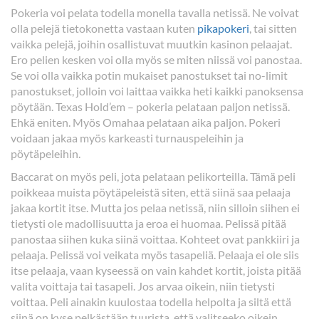
Pokeria voi pelata todella monella tavalla netissä. Ne voivat
olla pelejä tietokonetta vastaan kuten
pikapokeri
, tai sitten
vaikka pelejä, joihin osallistuvat muutkin kasinon pelaajat.
Ero pelien kesken voi olla myös se miten niissä voi panostaa.
Se voi olla vaikka potin mukaiset panostukset tai no-limit
panostukset, jolloin voi laittaa vaikka heti kaikki panoksensa
pöytään. Texas Hold’em – pokeria pelataan paljon netissä.
Ehkä eniten. Myös Omahaa pelataan aika paljon. Pokeri
voidaan jakaa myös karkeasti turnauspeleihin ja
pöytäpeleihin.
Baccarat on myös peli, jota pelataan pelikorteilla. Tämä peli
poikkeaa muista pöytäpeleistä siten, että siinä saa pelaaja
jakaa kortit itse. Mutta jos pelaa netissä, niin silloin siihen ei
tietysti ole madollisuutta ja eroa ei huomaa. Pelissä pitää
panostaa siihen kuka siinä voittaa. Kohteet ovat pankkiiri ja
pelaaja. Pelissä voi veikata myös tasapeliä. Pelaaja ei ole siis
itse pelaaja, vaan kyseessä on vain kahdet kortit, joista pitää
valita voittaja tai tasapeli. Jos arvaa oikein, niin tietysti
voittaa. Peli ainakin kuulostaa todella helpolta ja siltä että
siinä on kyse pelkästään tuurista, että valitseeko oikein.