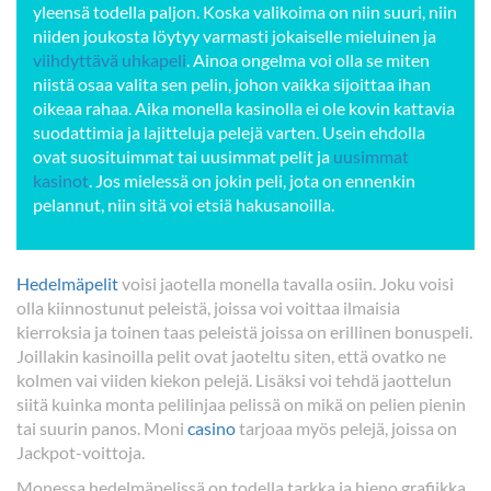
yleensä todella paljon. Koska valikoima on niin suuri, niin
niiden joukosta löytyy varmasti jokaiselle mieluinen ja
viihdyttävä uhkapeli
. Ainoa ongelma voi olla se miten
niistä osaa valita sen pelin, johon vaikka sijoittaa ihan
oikeaa rahaa. Aika monella kasinolla ei ole kovin kattavia
suodattimia ja lajitteluja pelejä varten. Usein ehdolla
ovat suosituimmat tai uusimmat pelit ja
uusimmat
kasinot
. Jos mielessä on jokin peli, jota on ennenkin
pelannut, niin sitä voi etsiä hakusanoilla.
Hedelmäpelit
voisi jaotella monella tavalla osiin. Joku voisi
olla kiinnostunut peleistä, joissa voi voittaa ilmaisia
kierroksia ja toinen taas peleistä joissa on erillinen bonuspeli.
Joillakin kasinoilla pelit ovat jaoteltu siten, että ovatko ne
kolmen vai viiden kiekon pelejä. Lisäksi voi tehdä jaottelun
siitä kuinka monta pelilinjaa pelissä on mikä on pelien pienin
tai suurin panos. Moni
casino
tarjoaa myös pelejä, joissa on
Jackpot-voittoja.
Monessa hedelmäpelissä on todella tarkka ja hieno grafiikka.