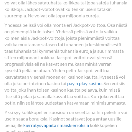
voivat olla lähes satatuhatta kolikkoa tai jopa satoja tuhansia
kolikkoja. Jackpot-voitot ovat kuitenkin usein tätäkin
suurempia. Ne voivat olla jopa miljoonia euroja.
Yhdessä pelissä voi olla monta eri Jackpot-voittoa. Osa niistä
on pienempiä kuin toiset. Yhdessä pelissä voi olla vaikka
kolmenlaisia Jackpot-voittoja, joista pienimmästä voittaa
vaikka muutaman satasen tai tuhannen ja keskimmäisestä
taas tuhansia tai kymmeniä tuhansia euroja ja suurimmasta
sitten miljoonan luokkaa. Jackpot-voitot ovat yleensä
progressiivisia eli ne kasvat sen mukaan minkä verran
kyseistä peliä pelataan. Yhden pelin Jackpot-voittoa
kasvatetaan yleensä monen eri kasinon kautta. Kyseessä voi
olla joko perinteinen kasino tai
pay n play kasino
. Sen voi siis
voitta joku ihan toisen kasinon kautta pelaava, kuin missä
itse sitä pelaa ja samalla kasvattaa voittoa. Kun joku voittaa
potin, niin se lähtee uudestaan kasvamaan minimisummasta.
Yksi syy kolikkopelien suosioon on se, että näihin peleihin voi
usein saada bonuksia. Kasinot saattavat jopa antaa uusille
pelaajille
kierrätysvapaita ilmaiskierroksia
kolikkopelien
kokeilua varten.