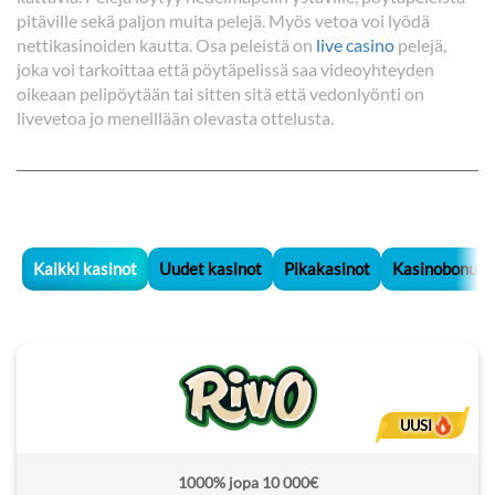
pitäville sekä paljon muita pelejä. Myös vetoa voi lyödä
nettikasinoiden kautta. Osa peleistä on
live casino
pelejä,
joka voi tarkoittaa että pöytäpelissä saa videoyhteyden
oikeaan pelipöytään tai sitten sitä että vedonlyönti on
livevetoa jo meneillään olevasta ottelusta.
Kaikki kasinot
Uudet kasinot
Pikakasinot
Kasinobonuks
1
UUSI
1000% jopa 10 000€