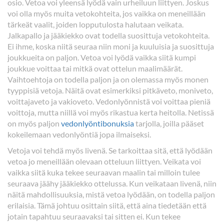
osio. Vetoa voi yleensä lyödä vain urheiluun liittyen. Joskus
voi olla myös muita vetokohteita, jos vaikka on meneillään
tärkeät vaalit, joiden lopputulosta halutaan veikata.
Jalkapallo ja jääkiekko ovat todella suosittuja vetokohteita.
Ei ihme, koska niitä seuraa niin moni ja kuuluisia ja suosittuja
joukkueita on paljon. Vetoa voi lyödä vaikka siitä kumpi
joukkue voittaa tai mitkä ovat ottelun maalimäärät.
Vaihtoehtoja on todella paljon ja on olemassa myös monen
tyyppisiä vetoja. Näitä ovat esimerkiksi pitkäveto, moniveto,
voittajaveto ja vakioveto. Vedonlyönnistä voi voittaa pieniä
voittoja, mutta niillä voi myös rikastua kerta heitolla. Netissä
on myös paljon
vedonlyöntibonuksia
tarjolla, joilla pääset
kokeilemaan vedonlyöntiä jopa ilmaiseksi.
Vetoja voi tehdä myös livenä. Se tarkoittaa sitä, että lyödään
vetoa jo meneillään olevaan otteluun liittyen. Veikata voi
vaikka siitä kuka tekee seuraavan maalin tai milloin tulee
seuraava jäähy jääkiekko ottelussa. Kun veikataan livenä, niin
näitä mahdollisuuksia, mistä vetoa lyödään, on todella paljon
erilaisia. Tämä johtuu osittain siitä, että aina tiedetään että
jotain tapahtuu seuraavaksi tai sitten ei. Kun tekee