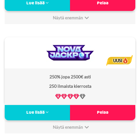
Lue lisää
Pelaa
Viikottaisia haasteita
Hauskoja kampanjoita
Näytä enemmän
Useita maksutapoja
Minimitalletus:
20€
Spinight arvostelu
19
Non Sticky bonus:
Ei
Bonus kierrätysvaatimus:
35x
UUSI
Lisenssi:
Anjouan, Pagcor
250% jopa 2500€ asti
Freespins kierrätysvaatimus:
40x
250 ilmaista kierrosta
Verovapaa:
Ei
Monipuoliset bonukset
Lue lisää
Pelaa
Nopea rekisteröinti
Verovapaa kasino
Näytä enemmän
Kattavat maksutavat