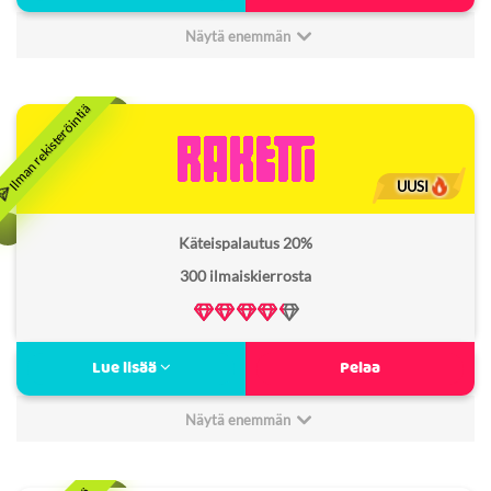
Jatkuvat käteispalautukset
Näytä enemmän
Suomenkielinen sivusto
Minimitalletus:
20€
Paratiisi arvostelu
15
Non Sticky bonus:
Ei
Bonus kierrätysvaatimus:
35x
UUSI
Lisenssi:
Curacao
Käteispalautus 20%
Freespins kierrätysvaatimus:
–
300 ilmaiskierrosta
Verovapaa:
Ei
Käteispalautuksia
Lue lisää
Pelaa
Uusi värikäs pikakasino
Brite maksuliikenne
Näytä enemmän
Yli 5000 kasinopeliä
Minimitalletus:
20€
Raketti arvostelu