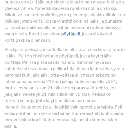
numero on väriltään punainen ja joka toinen musta. Nolla on
yleensä vihreä. Amerikkalaisessa ruletissa nollia on kaksi.
Silloin voiton todennäköisyys on pienempi ainakin silloin kun
veikkaa jotain väriä, koska vihreitä on siinä kaksi ja punaista
tai mustaa veikkaavalla on vähän pienempi todennäköisyys
osua oikein. Ruletti on ainoa
pöytäpeli
, jossa ei käytetä
korttipakkaa ollenkaan.
Blackjack-pelissä voi taidoillakin olla jotain merkitystä tuurin
lisäksi. Peli on ehkä helpoin pöytäpeli, jossa käytetään
kortteja. Pelissä pitää saada mahdollisimman hyvä käsi
kahdella tai useammalla pelikortilla. Tämän käden täytyy olla
parempi kuin jakajalla, jotta voittaa eli yhteenlaskettuna
lähempänä numeroa 21 kuin jakajalla. Se ei saa olla yli 21,
mutta jos se on tasan 21, niin se on paras vaihtoehto. Jos
jakajalla menee yli 21, niin silloinkin voittaa. Pelissä on
tiettyjä keinoja, joita käyttämällä on paremmat
mahdollisuudet voittaa. Ne pitää vain opetella ja tajuta. Peli
ei siis ole ihan niin yksinkertainen, kuin voisi heti luulla. Siinä
mm. voi jakaa kortit kahteen osaan ja pelata kummallakin
osalla.