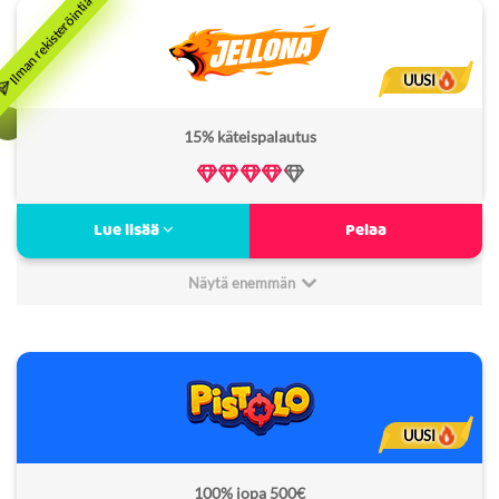
16
Non Sticky bonus:
Kyllä
Bonus kierrätysvaatimus:
35x
UUSI
Lisenssi:
Curacao
15% käteispalautus
Freespins kierrätysvaatimus:
–
Verovapaa:
Ei
Uusi Pay n Play casino
Lue lisää
Pelaa
Päivittäisiä etuja
Nopeat rahansiirrot
Näytä enemmän
Tuhansia kasinopelejä
Minimitalletus:
1€
Jellona arvostelu
17
Non Sticky bonus:
Ei
Bonus kierrätysvaatimus:
10x
UUSI
Lisenssi:
Curacao
100% jopa 500€