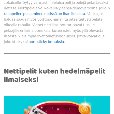
Jokaiselle löytyy varmasti mieluisa peli ja pelejä pelattavaksi
Lisenssi:
Curacao
netissä. Nettipelejä voi kokeilla yleensä demoversoina, jolloin
rahapelien pelaaminen netissä on ihan ilmaista
. Mutta jos
Freespins kierrätysvaatimus:
40x
haluaa saada myös voittoja, niin niitä pitää tietysti pelata
Verovapaa:
Ei
oikealla rahalla. Monet nettikasinot tarjoavat uusille
pelaajille erilaisia bonuksia, kuten näet myös yllä olevasta
listasta. Yleisimpiä ovat talletusbonukset, jotka voivat olla
joko sticky tai
non-sticky bonuksia
.
Nettipelit kuten hedelmäpelit
ilmaiseksi