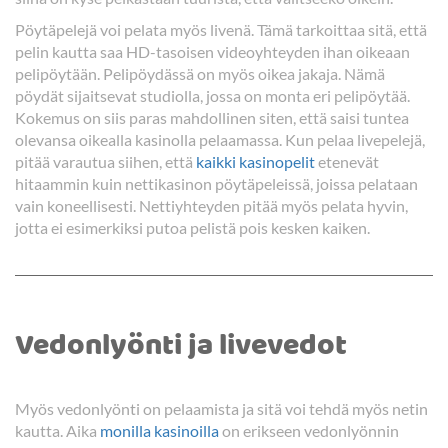
Pöytäpelejä voi pelata myös livenä. Tämä tarkoittaa sitä, että
pelin kautta saa HD-tasoisen videoyhteyden ihan oikeaan
pelipöytään. Pelipöydässä on myös oikea jakaja. Nämä
pöydät sijaitsevat studiolla, jossa on monta eri pelipöytää.
Kokemus on siis paras mahdollinen siten, että saisi tuntea
olevansa oikealla kasinolla pelaamassa. Kun pelaa livepelejä,
pitää varautua siihen, että
kaikki kasinopelit
etenevät
hitaammin kuin nettikasinon pöytäpeleissä, joissa pelataan
vain koneellisesti. Nettiyhteyden pitää myös pelata hyvin,
jotta ei esimerkiksi putoa pelistä pois kesken kaiken.
Vedonlyönti ja livevedot
Myös vedonlyönti on pelaamista ja sitä voi tehdä myös netin
kautta. Aika
monilla kasinoilla
on erikseen vedonlyönnin