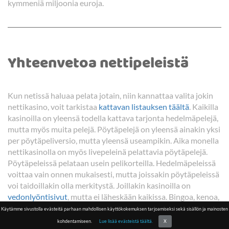
kymmeniä miljoonia euroja.
Yhteenvetoa nettipeleistä
Kun netissä haluaa pelata jotain, niin kannattaa valita jokin
nettikasino, voit tarkistaa
kattavan listauksen täältä
. Kaikilla
kasinoilla on yleensä todella kattava tarjonta hedelmäpelejä,
mutta myös muita pelejä. Pöytäpelejä on yleensä ainakin yksi
per pöytäpeliversio, mutta yleensä useampikin. Aika monella
nettikasinolla on myös livepeleinä pelattavia pöytäpelejä.
Pöytäpeleissä pelataan usein pelikorteilla. Hedelmäpeleissä
voittaa vain onnen mukaisesti, mutta joissakin pöytäpeleissä
voi taidoillakin olla merkitystä. Joillakin kasinoilla on
vedonlyöntisivut
, mutta ei läheskään kaikissa. Bingoa, kenoa,
lottoa ja arpoja ei ole nettikasinoilla välttämättä kuin yksi
Käytämme sivustolla evästeitä parhaan mahdollisen käyttökokemuksen tarjoamiseksi sekä sisällön ja mainosten
versio. Näissä peleissäkään ei voita kuin silloin kun on tuuria.
kohdentamiseen.
Lue lisää evästeistä täältä.
X