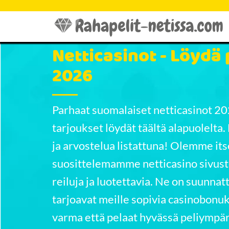
Netticasinot - Löydä 
2026
Parhaat suomalaiset netticasinot 2
tarjoukset löydät täältä alapuolelta.
ja arvostelua listattuna! Olemme its
suosittelemamme netticasino sivusto
reiluja ja luotettavia. Ne on suunnatt
tarjoavat meille sopivia casinobonuk
varma että pelaat hyvässä peliympär