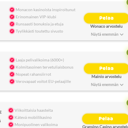
10x
Lisenssi:
Curaca
Monacon kasinoista inspiroitunut
Pelaa
Erinomainen VIP-klubi
–
Verovapaa:
Runsaasti bonuksia ja etuja
Wonaco arvostelu
Tyylikkästi toutettu sivusto
Näytä enemmän
10€
Non Sticky bonus:
35x
Lisenssi:
Rabidi NV, 
Laaja pelivalikoima (6000+)
Pelaa
Kolmitasoinen tervetuliaisbonus
40x
Verovapaa:
Nopeat rahansiirrot
Mainio arvostelu
Verovapaat voitot EU-pelaajille
Näytä enemmän
20€
Non Sticky bonus:
40x
Lisenssi:
Viikoittaisia haasteita
€
Pelaa
Kätevä mobiilikasino
0x
Verovapaa:
ä
Monipuolinen valikoima
Gransino Casino arvostel