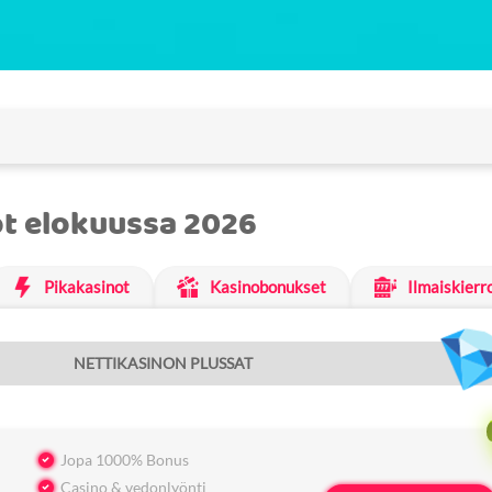
ot elokuussa 2026
Pikakasinot
Kasinobonukset
Ilmaiskierr
us
NETTIKASINON PLUSSAT
n sijaan?
Jopa 1000% Bonus
 casinoista?
Casino & vedonlyönti