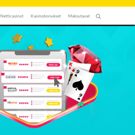
Netticasinot
Kasinobonukset
Maksutavat