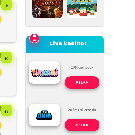
9
o, Viro
Ei
Live kasinot
Ei
10
Curacao
15% cashback
Ei
PELAA
Ei
20 ilmaiskierrosta
11
Malta
PELAA
Kyllä
u