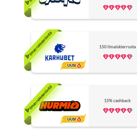
Minimitalletus:
Bonus kierrätysvaatimus:
150 ilmaiskierrosta
Freespins kierrätysvaatimus:
UUSI
Minimitalletus:
Bonus kierrätysvaatimus:
15% cashback
Freespins kierrätysvaatimus:
UUSI
Minimitalletus: