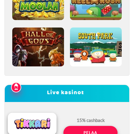
Live kasinot
15% cashback
PELAA