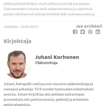
pitää pelinkehittäjien myös jatkossa pistää parastaan.
Odotammekin innolla mitä mielenkiintoisa ja näyttäviä
pelejä nettikasinot tulevat kehittämään tulevaisuudessa.
Jaa artikkeli
Julkaistu: 10.06.2021
Kirjoittaja
Juhani Korhonen
Päätoimittaja
Juhani, Rahapelit-netissa.com sivuston päätoimittaja ja
vastaava julkaisija. Yli 8 vuoden kasinoalan kokemuksen
ansiota, Juhani kirjoittaa yksi pelialan kattavimpia
arvosteluita niin pelisivustoista, peleistä ja erilaisista
pelistrategioista.