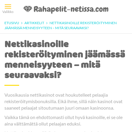
Toggle
navigation
Rahapelit
ETUSIVU
ARTIKKELIT
NETTIKASINOILLE REKISTERÖITYMINEN
JÄÄMÄSSÄ MENNEISYYTEEN – MITÄ SEURAAVAKSI?
Kolikkopelit
Kasinot Ilman
Nettikasinoille
Rekisteröitymistä
Kasinopelit
rekisteröityminen jäämässä
Pay N Play kasinot
Ruletti
Netticasinot
menneisyyteen – mitä
Pikakasinot
Blackjack
Uudet nettikasinot
Kasinobonukset
seuraavaksi?
Nopeat kotiutukset
Baccarat
Parhaat nettikasinot
Ilmaiskierrokset
Maksutavat
Vedonlyönti ilman
Nettipokeri
Suomalaiset nettikasinot
rekisteröitymistä
Kierrätysvapaat
Trustly kasinot
Nettiarvat
Vuosikausia nettikasinot ovat houkutelleet pelaajia
ilmaiskierrokset
Kaikki kasinot
rekisteröitymisbonuksilla. Eikä ihme, sillä näin kasinot ovat
Zimpler kasinot
Lottopelit
Ilmaista pelirahaa
Live Casino
saaneet pelaajat sitoutumaan juuri omaan kasinoonsa.
Euteller kasinot
Hedelmäpelit
Non Sticky Bonus
Casino talletus laskulla
Vaikka tämä on ehdottomasti ollut hyvä kasinoille, ei se ole
Brite kasinot
aina välttämättä ollut pelaajan eduksi.
Videopokerit
Talletusbonukset
Mobiilikasinot