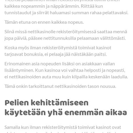
kaikkea nopeammin ja näppärämmin. Riittää kun
tunnistaudut ja siirrät haluamasi summan rahaa pelattavaksi.
Tämän etuna on ennen kaikkea nopeus.
Siinä missä nettikasinolle rekisteröitymisessä saattaa mennä
jopa päiviä, pääsee nettitunnuksilla pelaamaan välittömästi.
Koska myös ilman rekisteröitymistä toimivat kasinot
tarjoavat bonuksia, ei pelaaja jää näistäkään paitsi.
Erinomainen asia nopeuden lisäksi on asiakkaan vallan
lisääntyminen. Kun kasinoa voi vaihtaa helposti ja nopeasti,
ei nettikasinoiden auta muu kuin kilpailla keskenään laadulla.
Tämä onkin tarkoittanut nettikasinoiden tason nousua.
Pelien kehittämiseen
käytetään yhä enemmän aikaa
Samalla kun ilman rekisteröitymistä toimivat kasinot ovat