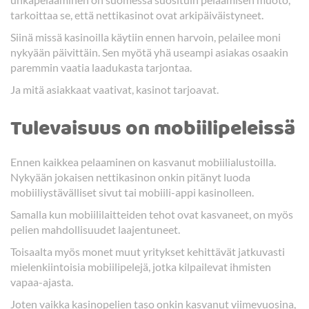
tarkoittaa se, että nettikasinot ovat arkipäiväistyneet.
Siinä missä kasinoilla käytiin ennen harvoin, pelailee moni
nykyään päivittäin. Sen myötä yhä useampi asiakas osaakin
paremmin vaatia laadukasta tarjontaa.
Ja mitä asiakkaat vaativat, kasinot tarjoavat.
Tulevaisuus on mobiilipeleissä
Ennen kaikkea pelaaminen on kasvanut mobiilialustoilla.
Nykyään jokaisen nettikasinon onkin pitänyt luoda
mobiiliystävälliset sivut tai mobiili-appi kasinolleen.
Samalla kun mobiililaitteiden tehot ovat kasvaneet, on myös
pelien mahdollisuudet laajentuneet.
Toisaalta myös monet muut yritykset kehittävät jatkuvasti
mielenkiintoisia mobiilipelejä, jotka kilpailevat ihmisten
vapaa-ajasta.
Joten vaikka kasinopelien taso onkin kasvanut viimevuosina,