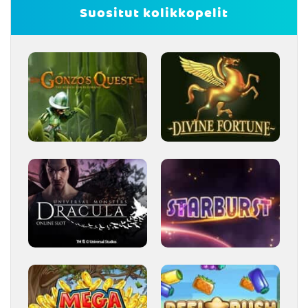
Suositut kolikkopelit