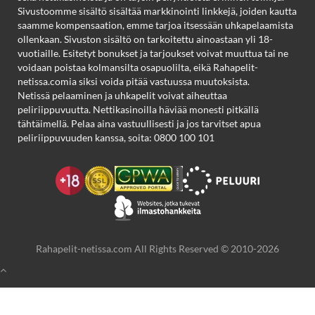
Sivustoomme sisältö sisältää markkinointi linkkejä, joiden kautta
saamme kompensaation, emme tarjoa itsessään uhkapelaamista
ollenkaan. Sivuston sisältö on tarkoitettu ainoastaan yli 18-
vuotiaille. Esitetyt bonukset ja tarjoukset voivat muuttua tai ne
voidaan poistaa kolmansilta osapuolilta, eikä Rahapelit-
netissa.comia siksi voida pitää vastuussa muutoksista.
Netissä pelaaminen ja uhkapelit voivat aiheuttaa
peliriippuvuutta. Nettikasinoilla häviää monesti pitkällä
tähtäimellä. Pelaa aina vastuullisesti ja jos tarvitset apua
peliriippuvuuden kanssa, soita: 0800 100 101
Rahapelit-netissa.com All Rights Reserved © 2010-2026