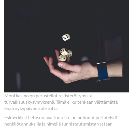
Moni kasino on perustellut rekisteröitymistä
turvallisuuskysymyksenä. Tämä ei kuitenkaan välttämättä
enää nykypäivänä ole totta.
Esimerkiksi tietosuojavaltuutettu on puhunut perinteistä
henkilötunnuksilla ja nimellä tunnistautumista vastaan.