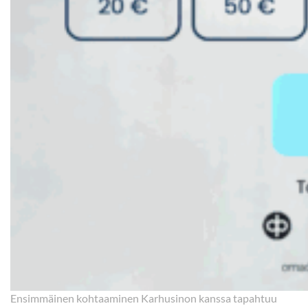
Ensimmäinen kohtaaminen Karhusinon kanssa tapahtuu