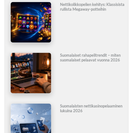
Nettikolikkopelien kehitys: Klassisista
rullista Megaway-potteihin
Suomalaiset rahapelitrendit – miten
suomalaiset pelaavat vuonna 2026
Suomalaisten nettikasinopelaaminen
lukuina 2026