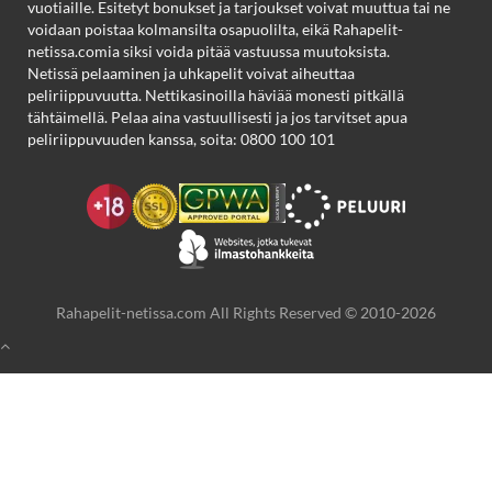
vuotiaille. Esitetyt bonukset ja tarjoukset voivat muuttua tai ne
voidaan poistaa kolmansilta osapuolilta, eikä Rahapelit-
netissa.comia siksi voida pitää vastuussa muutoksista.
Netissä pelaaminen ja uhkapelit voivat aiheuttaa
peliriippuvuutta. Nettikasinoilla häviää monesti pitkällä
tähtäimellä. Pelaa aina vastuullisesti ja jos tarvitset apua
peliriippuvuuden kanssa, soita: 0800 100 101
Rahapelit-netissa.com All Rights Reserved © 2010-2026