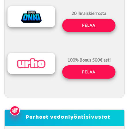
20 ilmaiskierrosta
PELAA
100% Bonus 500€ asti
PELAA
Parhaat vedonlyöntisivustot