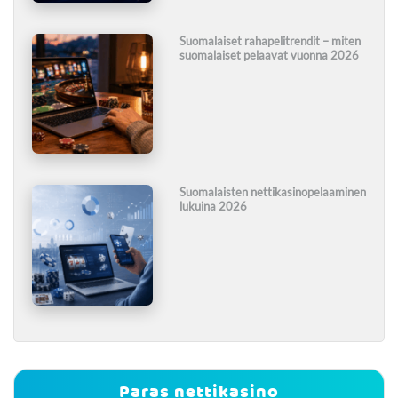
Suomalaiset rahapelitrendit – miten
suomalaiset pelaavat vuonna 2026
Suomalaisten nettikasinopelaaminen
lukuina 2026
Paras nettikasino