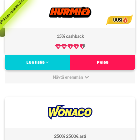
Non Sticky bonus:
Ei
Bonus kierrätysvaatimus:
5x
UUSI
Lisenssi:
MGA
15% cashback
Freespins kierrätysvaatimus:
5x
Verovapaa:
Kyllä
Moderni uusi kasino
Lue lisää
Pelaa
Nopeat rahansiirrot
Laaja pelivalikoima
Näytä enemmän
Jatkuvia etuja ja tarjouksia
Minimitalletus:
1€
Hurmio casino arvostelu
9
Non Sticky bonus:
Ei
Bonus kierrätysvaatimus:
10x
Lisenssi:
Curacao, Viro
250% 2500€ asti
Freespins kierrätysvaatimus:
–