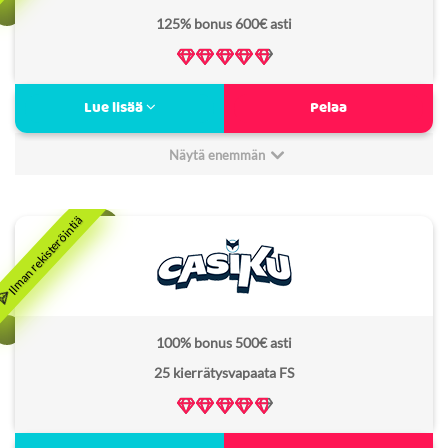
125% bonus 600€ asti
Freespins kierrätysvaatimus:
40x
Verovapaa:
Kyllä
Maukas uusi pelisivusto
Lue lisää
Pelaa
Pirteä teema
VIP ohjelma ja kampanjoita
Näytä enemmän
Hyvät livekasinopelit
Minimitalletus:
20€
Munkki arvostelu
6
Non Sticky bonus:
Ei
Bonus kierrätysvaatimus:
40x
Lisenssi:
MGA
100% bonus 500€ asti
Freespins kierrätysvaatimus:
–
25 kierrätysvapaata FS
Verovapaa:
Kyllä
Verovapaa MGA nettikasino