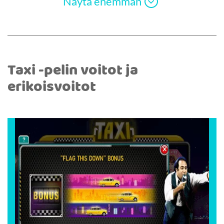
Näytä enemmän
Non Sticky bonus:
Ei
Bonus kierrätysvaatimus:
35x
Lisenssi:
Curacao
Taxi -pelin voitot ja
Freespins kierrätysvaatimus:
40x
erikoisvoitot
Verovapaa:
Ei