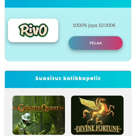
1000% jopa 10 000€
PELAA
Suositut kolikkopelit