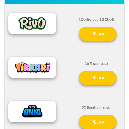
1000% jopa 10 000€
PELAA
15% cashback
PELAA
20 ilmaiskierrosta
PELAA