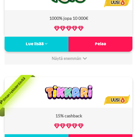
UUSI
1000% jopa 10 000€
Jopa 1000% Bonus
Lue lisää
Pelaa
Casino & vedonlyönti
Mahtavat viikottaiset edut
Näytä enemmän
Suuri pelivalikoima
Minimitalletus:
20€
2
Non Sticky bonus:
Kyllä
Bonus kierrätysvaatimus:
40x
UUSI
Lisenssi:
Curacao
15% cashback
Freespins kierrätysvaatimus:
40x
Verovapaa:
Ei