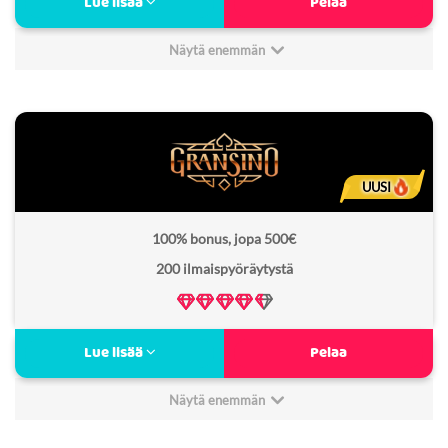
Lue lisää
Pelaa
Kolmitasoinen tervetuliaisbonus
Nopeat rahansiirrot
Näytä enemmän
Verovapaat voitot EU-pelaajille
Minimitalletus:
20€
Mainio arvostelu
11
Non Sticky bonus:
Ei
Bonus kierrätysvaatimus:
40x
UUSI
Lisenssi:
Malta
100% bonus, jopa 500€
Freespins kierrätysvaatimus:
0x
200 ilmaispyöräytystä
Verovapaa:
Kyllä
Viikoittaisia haasteita
Lue lisää
Pelaa
Kätevä mobiilikasino
Monipuolinen valikoima
Näytä enemmän
Runsaasti pöytäpelejä
Minimitalletus:
10€