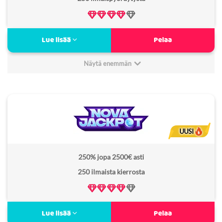
Verovapaa:
Ei
Tunnelmallinen kasinoelämys
Lue lisää
Pelaa
Viikottaisia haasteita
Hauskoja kampanjoita
Näytä enemmän
Useita maksutapoja
Minimitalletus:
20€
Spinight arvostelu
19
Non Sticky bonus:
Ei
Bonus kierrätysvaatimus:
35x
UUSI
Lisenssi:
Anjouan, Pagcor
250% jopa 2500€ asti
Freespins kierrätysvaatimus:
40x
250 ilmaista kierrosta
Verovapaa:
Ei
Monipuoliset bonukset
Lue lisää
Pelaa
Nopea rekisteröinti