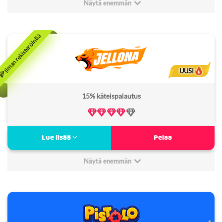
Näytä enemmän
Yli 5000 kasinopeliä
Minimitalletus:
20€
Raketti arvostelu
16
Non Sticky bonus:
Kyllä
Bonus kierrätysvaatimus:
35x
UUSI
Lisenssi:
Curacao
15% käteispalautus
Freespins kierrätysvaatimus:
–
Verovapaa:
Ei
Uusi Pay n Play casino
Lue lisää
Pelaa
Päivittäisiä etuja
Nopeat rahansiirrot
Näytä enemmän
Tuhansia kasinopelejä
Minimitalletus:
1€
Jellona arvostelu
17
Non Sticky bonus:
Ei
Bonus kierrätysvaatimus:
10x