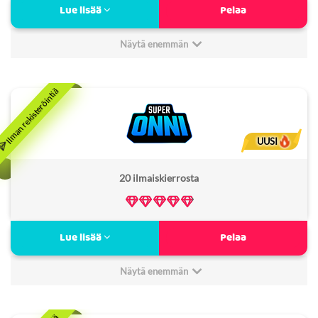
Käteispalautusta päivittäin
Lue lisää
Pelaa
Vain 1€ minimitalletus
Piristävä pelikokemus
Näytä enemmän
Yli 3000 kasinopeliä
Minimitalletus:
1€
Tikkari arvostelu
3
Non Sticky bonus:
Kyllä
Bonus kierrätysvaatimus:
10x
UUSI
Lisenssi:
Curacao
20 ilmaiskierrosta
Freespins kierrätysvaatimus:
–
Verovapaa:
Ei
Zimpler Pay N Play -kasino
Lue lisää
Pelaa
Päivittäiset käteispalautukset
Selkeä tervetulobonus
Näytä enemmän
Pelaa saman tien
Minimitalletus:
20€
Superonni arvostelu