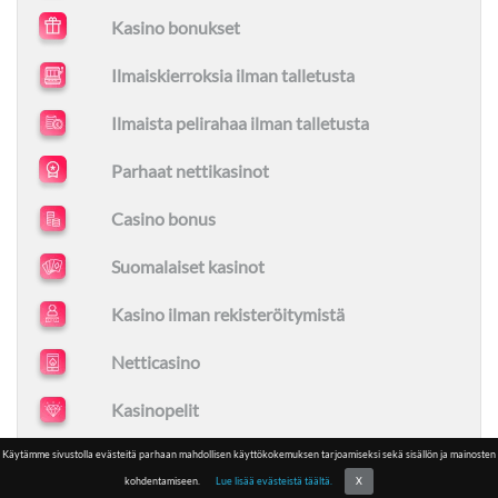
Kasino bonukset
Ilmaiskierroksia ilman talletusta
Ilmaista pelirahaa ilman talletusta
Parhaat nettikasinot
Casino bonus
Suomalaiset kasinot
Kasino ilman rekisteröitymistä
Netticasino
Kasinopelit
Rahapelit netissä
Käytämme sivustolla evästeitä parhaan mahdollisen käyttökokemuksen tarjoamiseksi sekä sisällön ja mainosten
kohdentamiseen.
Lue lisää evästeistä täältä.
X