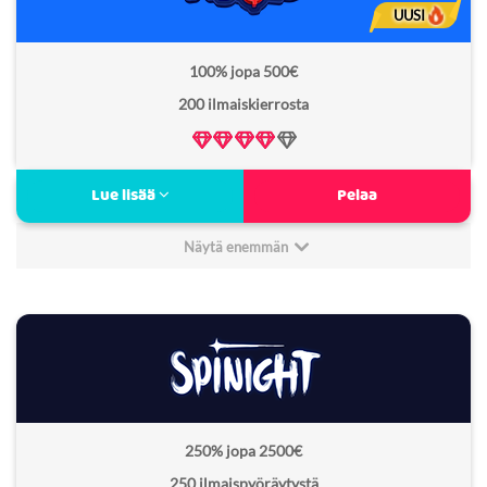
UUSI
Lisenssi:
Curacao
100% jopa 500€
Freespins kierrätysvaatimus:
–
200 ilmaiskierrosta
Verovapaa:
Ei
Uusi innovatiivinen kasino
Lue lisää
Pelaa
Nopea asiakaspalvelu
Cashback -etuja
Näytä enemmän
Latausbonuksia
Minimitalletus:
10 €
Pistolo Casino arvostelu
18
Non Sticky bonus:
Kyllä
Bonus kierrätysvaatimus:
35x
Lisenssi:
Anjouan
250% jopa 2500€
Freespins kierrätysvaatimus:
40x
250 ilmaispyöräytystä