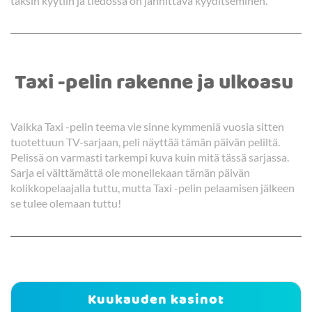
taksin kyytiin ja tiedossa on jännittävä kyyditseminen.
Taxi -pelin rakenne ja ulkoasu
Vaikka Taxi -pelin teema vie sinne kymmeniä vuosia sitten
tuotettuun TV-sarjaan, peli näyttää tämän päivän peliltä.
Pelissä on varmasti tarkempi kuva kuin mitä tässä sarjassa.
Sarja ei välttämättä ole monellekaan tämän päivän
kolikkopelaajalla tuttu, mutta Taxi -pelin pelaamisen jälkeen
se tulee olemaan tuttu!
Kuukauden kasinot