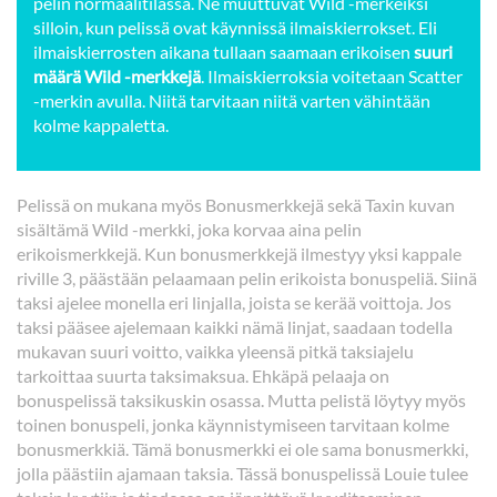
pelin normaalitilassa. Ne muuttuvat Wild -merkeiksi
silloin, kun pelissä ovat käynnissä ilmaiskierrokset. Eli
ilmaiskierrosten aikana tullaan saamaan erikoisen
suuri
määrä Wild -merkkejä
. Ilmaiskierroksia voitetaan Scatter
-merkin avulla. Niitä tarvitaan niitä varten vähintään
kolme kappaletta.
Pelissä on mukana myös Bonusmerkkejä sekä Taxin kuvan
sisältämä Wild -merkki, joka korvaa aina pelin
erikoismerkkejä. Kun bonusmerkkejä ilmestyy yksi kappale
riville 3, päästään pelaamaan pelin erikoista bonuspeliä. Siinä
taksi ajelee monella eri linjalla, joista se kerää voittoja. Jos
taksi pääsee ajelemaan kaikki nämä linjat, saadaan todella
mukavan suuri voitto, vaikka yleensä pitkä taksiajelu
tarkoittaa suurta taksimaksua. Ehkäpä pelaaja on
bonuspelissä taksikuskin osassa. Mutta pelistä löytyy myös
toinen bonuspeli, jonka käynnistymiseen tarvitaan kolme
bonusmerkkiä. Tämä bonusmerkki ei ole sama bonusmerkki,
jolla päästiin ajamaan taksia. Tässä bonuspelissä Louie tulee