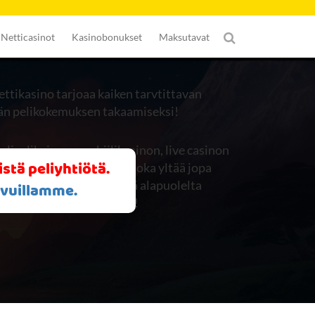
Netticasinot
Kasinobonukset
Maksutavat
ettikasino tarjoaa kaiken tarvtittavan
än pelikokemuksen takaamiseksi!
elivalikoiman, mobiilikasinon, live casinon
istä peliyhtiötä.
reilun talletusbonuksen joka yltää jopa
n saakka! Lue lisää täältä alapuolelta
ivuillamme.
ita pelaaminen samantien!