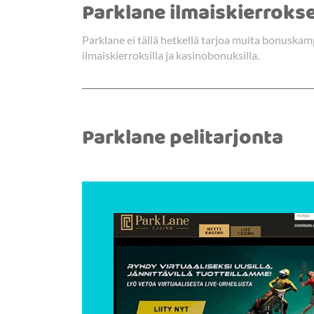
Parklane ilmaiskierroks
Parklane ei tällä hetkellä tarjoa muita bonuskamp
ilmaiskierroksilla ja kasinobonuksilla.
Parklane pelitarjonta