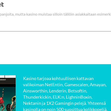
et
anjoita, mutta kasino muistaa silloin tällöin asiakkaitaan esimerk
Kasino tarjoaa kohtuullisen kattavan
valikoiman NetEntin, Gamescalen, Amayan,
Ainsworthin, Lenderin, Betsoftin,
Thunderkickin, ELK:n, LighninBoxin,
Nektanin ja 1X2 Gamingin pelejä. Yhteensä
kasinolla on noin 500 suosittua kolikkopeliä.