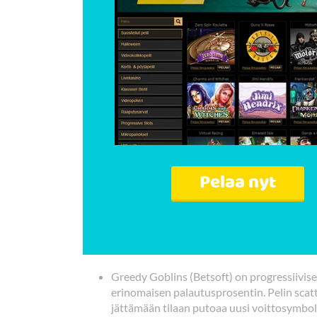
Pelaa nyt
Greedy Goblins (Betsoft) on progressiivisen
erinomaisen palautusprosentin. Pelin scatt
jättämään tilaan putoaa uusi voittosymbo