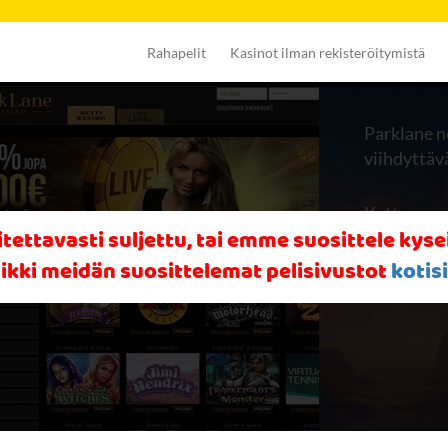
Rahapelit
Kasinot ilman rekisteröitymistä
Parklane n
viihdyttäv
Kattavan p
tettavasti suljettu, tai emme suosittele kyse
sekä 200% 
2000 euroo
aikki meidän suosittelemat pelisivustot
kotis
taikka alo