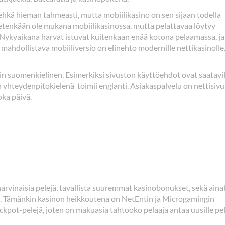
ehkä hieman tahmeasti, mutta mobiilikasino on sen sijaan todella
ietenkään ole mukana mobiilikasinossa, mutta pelattavaa löytyy
n. Nykyaikana harvat istuvat kuitenkaan enää kotona pelaamassa, ja
mahdollistava mobiiliversio on elinehto modernille nettikasinolle
sin suomenkielinen. Esimerkiksi sivuston käyttöehdot ovat saatavil
 yhteydenpitokielenä toimii englanti. Asiakaspalvelu on nettisiv
ka päivä.
harvinaisia pelejä, tavallista suuremmat kasinobonukset, sekä aina
t. Tämänkin kasinon heikkoutena on NetEntin ja Microgamingin
jackpot-pelejä, joten on makuasia tahtooko pelaaja antaa uusille pel