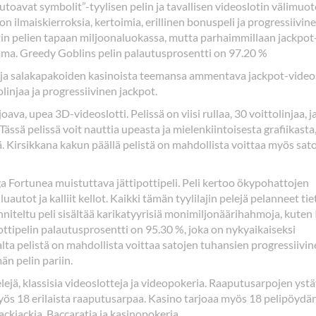
utoavat symbolit”-tyylisen pelin ja tavallisen videoslotin välimuot
n ilmaiskierroksia, kertoimia, erillinen bonuspeli ja progressiivin
Entin pelien tapaan miljoonaluokassa, mutta parhaimmillaan jackpot
a. Greedy Goblins pelin palautusprosentti on 97.20 %
 ja salakapakoiden kasinoista teemansa ammentava jackpot-videos
linjaa ja progressiivinen jackpot.
ava, upea 3D-videoslotti. Pelissä on viisi rullaa, 30 voittolinjaa, j
ässä pelissä voit nauttia upeasta ja mielenkiintoisesta grafiikasta
 Kirsikkana kakun päällä pelistä on mahdollista voittaa myös sat
a Fortunea muistuttava jättipottipeli. Peli kertoo ökypohattojen
utot ja kalliit kellot. Kaikki tämän tyylilajin pelejä pelanneet ti
niteltu peli sisältää karikatyyrisiä monimiljonäärihahmoja, kuten 
slottipelin palautusprosentti on 95.30 %, joka on nykyaikaiseksi
alta pelistä on mahdollista voittaa satojen tuhansien progressiivi
än pelin pariin.
elejä, klassisia videoslotteja ja videopokeria. Raaputusarpojen ystä
yös 18 erilaista raaputusarpaa. Kasino tarjoaa myös 18 pelipöydä
ackjackia, Baccaratia ja kasinopokeria.