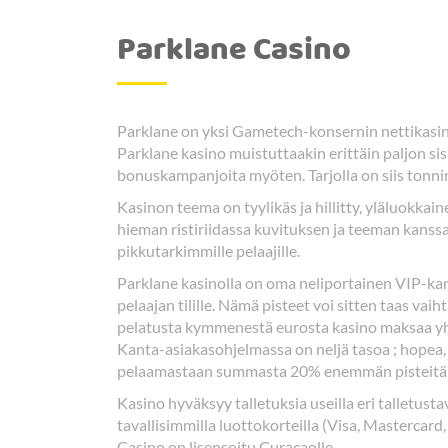
Parklane Casino
Parklane on yksi Gametech-konsernin nettikasin
Parklane kasino muistuttaakin erittäin paljon si
bonuskampanjoita myöten. Tarjolla on siis tonni
Kasinon teema on tyylikäs ja hillitty, yläluokkai
hieman ristiriidassa kuvituksen ja teeman kanssa
pikkutarkimmille pelaajille.
Parklane kasinolla on oma neliportainen VIP-kant
pelaajan tilille. Nämä pisteet voi sitten taas vaiht
pelatusta kymmenestä eurosta kasino maksaa yhden
Kanta-asiakasohjelmassa on neljä tasoa ; hopea, k
pelaamastaan summasta 20% enemmän pisteitä til
Kasino hyväksyy talletuksia useilla eri talletust
tavallisimmilla luottokorteilla (Visa, Mastercard, 
Casino on lisensoitu Curacaolle.