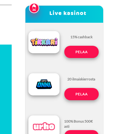
Live kasinot
15% cashback
PELAA
20 ilmaiskierrosta
PELAA
100% Bonus 500€
asti