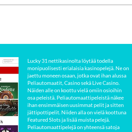
Lucky 31 nettikasinolta löytää todella
monipuolisesti erialaisia kasinopelejä. Ne on
jaettu moneen osaan, jotka ovat ihan alussa
Peliautomaatit, Casino sekä Live Casino.
Näiden alle on koottu vielä omiin osioihin
osa peleistä. Peliautomaattipeleistä näkee
ihan ensimmäisen uusimmat pelit ja sitten
jättipottipelit. Niiden alla on vielä koottuna
Featured Slots ja lisää muista pelejä.
Peliautomaattipelejä on yhteensä satoja