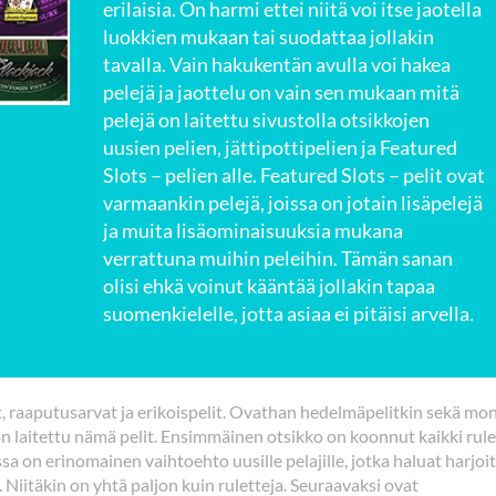
erilaisia. On harmi ettei niitä voi itse jaotella
luokkien mukaan tai suodattaa jollakin
tavalla. Vain hakukentän avulla voi hakea
pelejä ja jaottelu on vain sen mukaan mitä
pelejä on laitettu sivustolla otsikkojen
uusien pelien, jättipottipelien ja Featured
Slots – pelien alle. Featured Slots – pelit ovat
varmaankin pelejä, joissa on jotain lisäpelejä
ja muita lisäominaisuuksia mukana
verrattuna muihin peleihin. Tämän sanan
olisi ehkä voinut kääntää jollakin tapaa
suomenkielelle, jotta asiaa ei pitäisi arvella.
t, raaputusarvat ja erikoispelit. Ovathan hedelmäpelitkin sekä mo
on laitettu nämä pelit. Ensimmäinen otsikko on koonnut kaikki rulet
a on erinomainen vaihtoehto uusille pelajille, jotka haluat harjoit
. Niitäkin on yhtä paljon kuin ruletteja. Seuraavaksi ovat