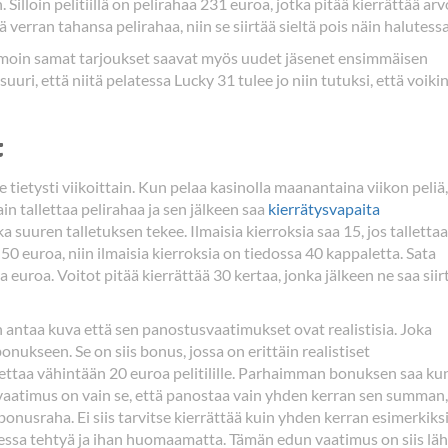
Silloin pelitiillä on pelirahaa 231 euroa, jotka pitää kierrättää ar
ä verran tahansa pelirahaa, niin se siirtää sieltä pois näin halutess
Samoin samat tarjoukset saavat myös uudet jäsenet ensimmäisen
uuri, että niitä pelatessa Lucky 31 tulee jo niin tutuksi, että voiki
t
e tietysti viikoittain. Kun pelaa kasinolla maanantaina viikon peliä,
ain tallettaa pelirahaa ja sen jälkeen saa
kierrätysvapaita
ka suuren talletuksen tekee. Ilmaisia kierroksia saa 15, jos tallettaa
0 euroa, niin ilmaisia kierroksia on tiedossa 40 kappaletta. Sata
a euroa. Voitot pitää kierrättää 30 kertaa, jonka jälkeen ne saa siir
n antaa kuva että sen panostusvaatimukset ovat realistisia. Joka
nukseen. Se on siis bonus, jossa on erittäin realistiset
ttaa vähintään 20 euroa pelitilille. Parhaimman bonuksen saa ku
vaatimus on vain se, että panostaa vain yhden kerran sen summan,
onusraha. Ei siis tarvitse kierrättää kuin yhden kerran esimerkiks
atessa tehtyä ja ihan huomaamatta. Tämän edun vaatimus on siis lä