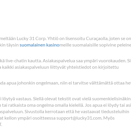
nimeltään Lucky 31 Corp. Yhtiö on lisensoitu Curaçaolla, joten se o
kin täysin
suomalainen kasino
meille suomalaisille sopivine pelein
kä live-chatin kautta. Asiakaspalvelua saa ympäri vuorokauden. Si
 kaikki asiakaspalveluun liittyvät yhteistiedot on kirjoitettu
ada apua johonkin ongelmaan, niin ei tarvitse välttämättä ottaa he
 löytyä vastaus. Siellä olevat tekstit ovat vielä suomenkielisinäkin
tai ratkaista oma ongelma omalla kielellä. Jos apua ei löydy tai asi
kaspalveluun. Sivustolla kerrotaan että he vastaavat tiedusteluihin
vat kellon ympäri osoitteessa support@lucky31.com. Myös
T.