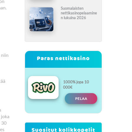
von
aan.
Suomalaisten
nettikasinopelaamine
n lukuina 2026
n
 niin
Paras nettikasino
tää
1000% jopa 10
000€
PELAA
n
 joka
i 30
Suositut kolikkopelit
hes