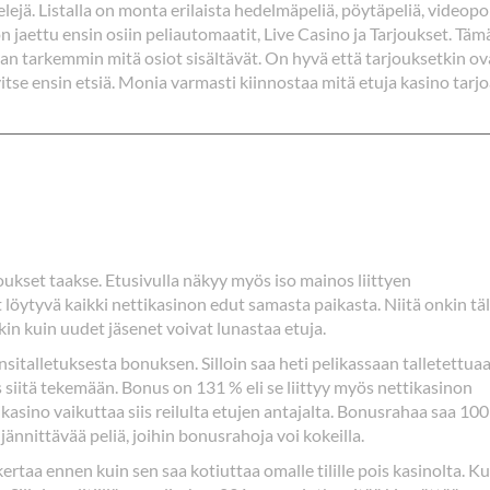
lejä. Listalla on monta erilaista hedelmäpeliä, pöytäpeliä, videopo
n jaettu ensin osiin peliautomaatit, Live Casino ja Tarjoukset. Täm
an tarkemmin mitä osiot sisältävät. On hyvä että tarjouksetkin ov
vitse ensin etsiä. Monia varmasti kiinnostaa mitä etuja kasino tarjo
oukset taakse. Etusivulla näkyy myös iso mainos liittyen
löytyvä kaikki nettikasinon edut samasta paikasta. Niitä onkin täl
tkin kuin uudet jäsenet voivat lunastaa etuja.
nsitalletuksesta bonuksen. Silloin saa heti pelikassaan talletettua
siitä tekemään. Bonus on 131 % eli se liittyy myös nettikasinon
ikasino vaikuttaa siis reilulta etujen antajalta. Bonusrahaa saa 100
jännittävää peliä, joihin bonusrahoja voi kokeilla.
ertaa ennen kuin sen saa kotiuttaa omalle tilille pois kasinolta. K