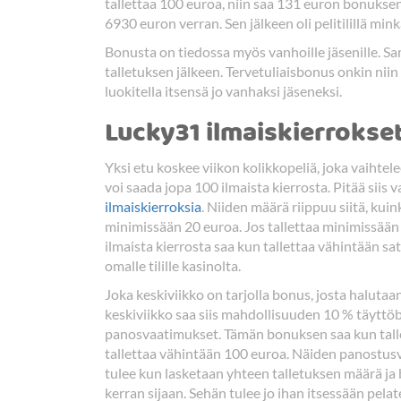
tallettaa 100 euroa, niin saa 131 euron bonuksen. 
6930 euron verran. Sen jälkeen oli pelitilillä mink
Bonusta on tiedossa myös vanhoille jäsenille. 
talletuksen jälkeen. Tervetuliaisbonus onkin niin s
luokitella itsensä jo vanhaksi jäseneksi.
Lucky31 ilmaiskierrokse
Yksi etu koskee viikon kolikkopeliä, joka vaihtele
voi saada jopa 100 ilmaista kierrosta. Pitää siis v
ilmaiskierroksia
. Niiden määrä riippuu siitä, kuin
minimissään 20 euroa. Jos tallettaa minimissään 5
ilmaista kierrosta saa kun tallettaa vähintään sat
omalle tilille kasinolta.
Joka keskiviikko on tarjolla bonus, josta halutaa
keskiviikko saa siis mahdollisuuden 10 % täyttöbo
panosvaatimukset. Tämän bonuksen saa kun talle
tallettaa vähintään 100 euroa. Näiden panostus
tulee kun lasketaan yhteen talletuksen määrä ja b
kerran sijaan. Sehän tulee jo ihan itsessään pel