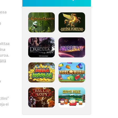
assa
0
oittaa
ina
uroa.
ällä
a
ilini”
ja ei