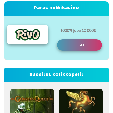
Paras nettikasino
1000% jopa 10 000€
PELAA
Suositut kolikkopelit