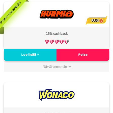
8
Non Sticky bonus:
Ei
Bonus kierrätysvaatimus:
5x
UUSI
Lisenssi:
MGA
15% cashback
Freespins kierrätysvaatimus:
5x
Verovapaa:
Kyllä
Moderni uusi kasino
Lue lisää
Pelaa
Nopeat rahansiirrot
Laaja pelivalikoima
Näytä enemmän
Jatkuvia etuja ja tarjouksia
Minimitalletus:
1€
Hurmio casino arvostelu
9
Non Sticky bonus:
Ei
Bonus kierrätysvaatimus:
10x
Lisenssi:
Curacao, Viro