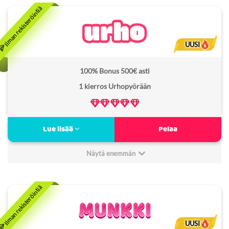
Superonni arvostelu
4
Non Sticky bonus:
Kyllä
Bonus kierrätysvaatimus:
20x
UUSI
Lisenssi:
Curacao
100% Bonus 500€ asti
Freespins kierrätysvaatimus:
40x
1 kierros Urhopyörään
Verovapaa:
Ei
MGA-lisenssi
Lue lisää
Pelaa
Urhokasino uskollisuusohjelma
Jämptien pelien pelipaikka
Näytä enemmän
Pikamaksut
Minimitalletus:
20€
Urho kasino arvostelu
5
Non Sticky bonus:
Kyllä
Bonus kierrätysvaatimus:
40x
UUSI