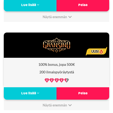
Laaja pelivalikoima (6000+)
Lue lisää
Pelaa
Kolmitasoinen tervetuliaisbonus
Nopeat rahansiirrot
Näytä enemmän
Verovapaat voitot EU-pelaajille
Minimitalletus:
20€
Mainio arvostelu
11
Non Sticky bonus:
Ei
Bonus kierrätysvaatimus:
40x
UUSI
Lisenssi:
Malta
100% bonus, jopa 500€
Freespins kierrätysvaatimus:
0x
200 ilmaispyöräytystä
Verovapaa:
Kyllä
Viikoittaisia haasteita
Lue lisää
Pelaa
Kätevä mobiilikasino
Monipuolinen valikoima
Näytä enemmän
Runsaasti pöytäpelejä