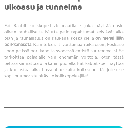
ulkoasu ja tunnelma
Fat Rabbit kolikkopeli vie maatilalle, joka näyttää ensin
oikein rauhalliselta. Mutta pelin tapahtumat selviävät aika
pian ja rauhallisuus on kaukana, koska siellä
on meneillään
porkkanasota
. Kani tulee silti voittamaan aika usein, koska se
lihoo pelissä porkkanoita syödessä entistä suuremmaksi. Se
tarkoittaa pelaajalle vain enemmän voittoja, joten tässä
pelissä kannattaa olla kanin puolella. Fat Rabbit -peli näyttää
ja kuulostaa aika hassunhauskalta kolikkopeliltä, joten se
sopii huumorista pitäville kolikkopelaajille!