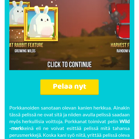
Pelaa nyt
Porkkanoiden sanotaan olevan kanien herkkua. Ainakin
tässä pelissä ne ovat sitä ja niiden avulla pelissä saadaan
myös herkullisia voittoja. Porkkanat toimivat pelin
Wild
-merk
keinä eli ne voivat esittää pelissä mitä tahansa
perusmerkkejä. Koska kani syö niitä, yrittää pelissä oleva