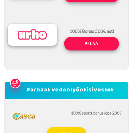
100% Bonus 500€ asti
PELAA
Parhaat vedonlyöntisivustot
100% sporttibonus jopa 200€