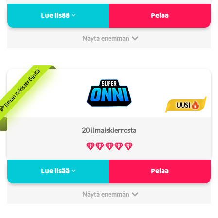
Käteispalautusta päivittäin
Lue lisää
Pelaa
Vain 1€ minimitalletus
Piristävä pelikokemus
Näytä enemmän
Yli 3000 kasinopeliä
Minimitalletus:
1€
Tikkari arvostelu
3
Non Sticky bonus:
Kyllä
Bonus kierrätysvaatimus:
10x
UUSI
Lisenssi:
Curacao
20 ilmaiskierrosta
Freespins kierrätysvaatimus:
–
Verovapaa:
Ei
Zimpler Pay N Play -kasino
Lue lisää
Pelaa
Päivittäiset käteispalautukset
Selkeä tervetulobonus
Näytä enemmän
Pelaa saman tien
Minimitalletus:
20€