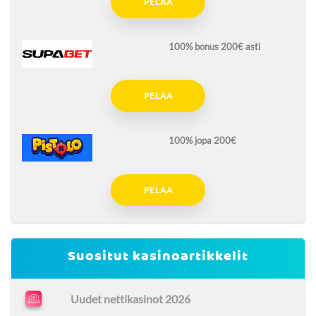
PELAA
100% bonus 200€ asti
PELAA
100% jopa 200€
PELAA
Suositut kasinoartikkelit
Uudet nettikasinot 2026