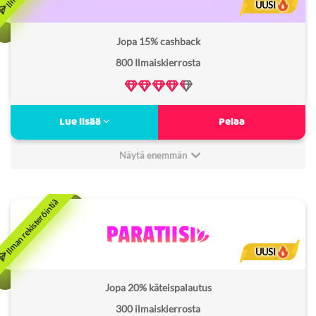
UUSI
Lisenssi:
Curacao
Jopa 15% cashback
Freespins kierrätysvaatimus:
40x
800 Ilmaiskierrosta
Verovapaa:
Ei
Rullaa tiesi voittoihin!
Lue lisää
Pelaa
800 FS ensitalletuksella
Päivittäiset tarjoukset
Näytä enemmän
Yli 3000 peliä
Minimitalletus:
1€
Rullat Casino arvostelu
14
Non Sticky bonus:
Ei
Bonus kierrätysvaatimus:
10x
UUSI
Lisenssi:
Curacao
Jopa 20% käteispalautus
Freespins kierrätysvaatimus:
35x
300 ilmaiskierrosta