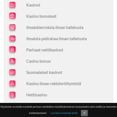
Kasinot
Kasino bonukset
Ilmaiskierroksia ilman talletusta
Ilmaista pelirahaa ilman talletusta
Parhaat nettikasinot
Casino bonus
Suomalaiset kasinot
Kasino ilman rekisteröitymistä
Netticasino
Kasinopelit
Käytämme sivustolla evästeitä parhaan mahdollisen käyttökokemuksen tarjoamiseksi sekä sisällön ja mainosten
kohdentamiseen.
Lue lisää evästeistä täältä.
X