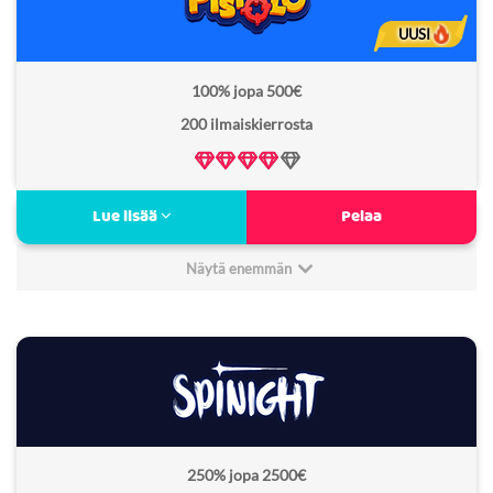
Bonus kierrätysvaatimus:
10x
UUSI
Lisenssi:
Curacao
100% jopa 500€
Freespins kierrätysvaatimus:
–
200 ilmaiskierrosta
Verovapaa:
Ei
Uusi innovatiivinen kasino
Lue lisää
Pelaa
Nopea asiakaspalvelu
Cashback -etuja
Näytä enemmän
Latausbonuksia
Minimitalletus:
10 €
Pistolo Casino arvostelu
18
Non Sticky bonus:
Kyllä
Bonus kierrätysvaatimus:
35x
Lisenssi:
Anjouan
250% jopa 2500€
Freespins kierrätysvaatimus:
40x