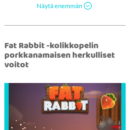
Näytä enemmän
Non Sticky bonus:
Ei
Bonus kierrätysvaatimus:
35x
Lisenssi:
Curacao
Fat Rabbit -kolikkopelin
Freespins kierrätysvaatimus:
40x
porkkanamaisen herkulliset
Verovapaa:
Ei
voitot