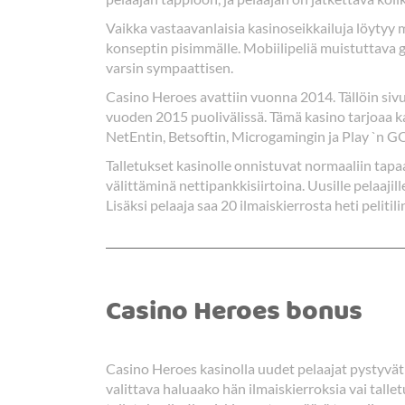
Vaikka vastaavanlaisia kasinoseikkailuja löytyy
konseptin pisimmälle. Mobiilipeliä muistuttava gra
varsin sympaattisen.
Casino Heroes avattiin vuonna 2014. Tällöin sivu
vuoden 2015 puolivälissä. Tämä kasino tarjoaa ka
NetEntin, Betsoftin, Microgamingin ja Play `n GO
Talletukset kasinolle onnistuvat normaaliin tapaan
välittäminä nettipankkisiirtoina. Uusille pelaajil
Lisäksi pelaaja saa 20 ilmaiskierrosta heti pelitil
Casino Heroes bonus
Casino Heroes kasinolla uudet pelaajat pystyvä
valittava haluaako hän ilmaiskierroksia vai ta