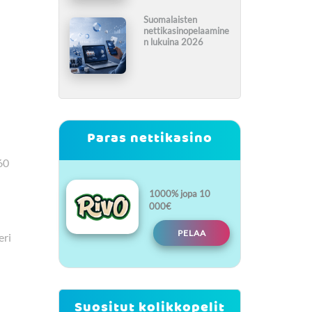
Suomalaisten
nettikasinopelaamine
n lukuina 2026
Paras nettikasino
60
1000% jopa 10
000€
PELAA
eri
Suositut kolikkopelit