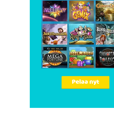
Pelaa nyt