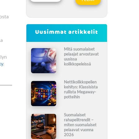
nosta
Uusimmat artikkelit
sa
Mitä suomalaiset
pelaajat arvostavat
tlyn
uusissa
ky
.
kolikkopeleissä
Nettikolikkopelien
kehitys: Klassisista
rullista Megaway-
potteihin
Suomalaiset
rahapelitrendit –
miten suomalaiset
pelaavat vuonna
2026