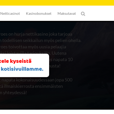
Netticasinot
Kasinobonukset
Maksutavat
oes on hurja nettikasino joka tarjoaa
n todellisen seikkailun myös pelien ohella.
oes toivottaa myös uusia pelaajia
ksi loistavilla tarjouksilla. Uutena
sinulla on nyt mahdollisuus napata 10
tele kyseistä
rosta ilman talletusvaatimusta!
t
kotisivuillamme.
it napata kokonaisuudessaan jopa 500
tä ilmaiskierrosta ensimmäisten
en yhteydessä!