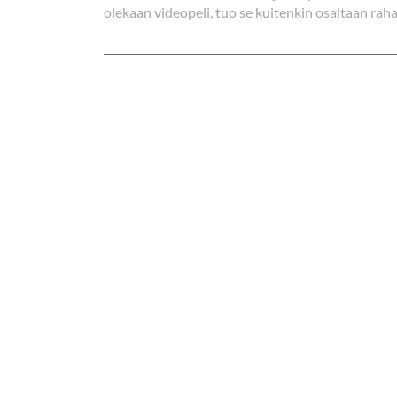
olekaan videopeli, tuo se kuitenkin osaltaan rah