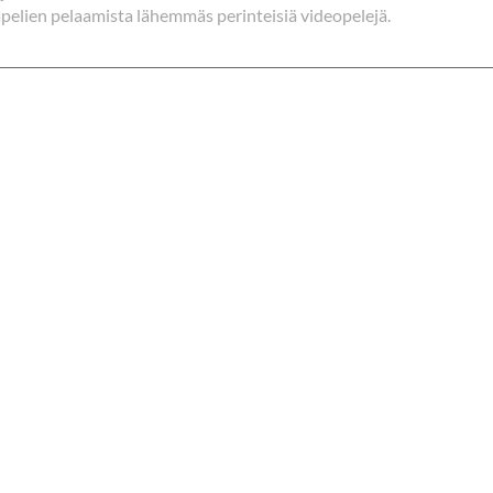
apelien pelaamista lähemmäs perinteisiä videopelejä.