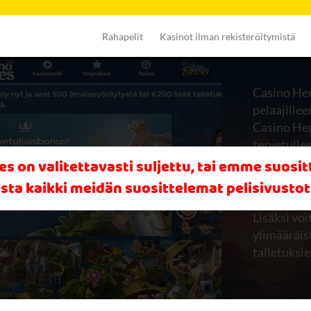
Rahapelit
Kasinot ilman rekisteröitymistä
Casino Her
pelaajillee
Casino Her
tervetullee
pelaajana 
s on valitettavasti suljettu, tai emme suosit
ilmaiskier
kista kaikki meidän suosittelemat pelisivusto
Lisäksi vo
ylimääräis
talletuksi