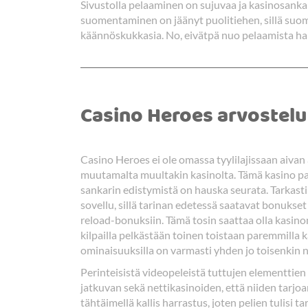
Sivustolla pelaaminen on sujuvaa ja kasinosankar
suomentaminen on jäänyt puolitiehen, sillä suomen
käännöskukkasia. No, eivätpä nuo pelaamista hai
Casino Heroes arvostelu
Casino Heroes ei ole omassa tyylilajissaan aivan 
muutamalta muultakin kasinolta. Tämä kasino pan
sankarin edistymistä on hauska seurata. Tarkasti
sovellu, sillä tarinan edetessä saatavat bonukset
reload-bonuksiin. Tämä tosin saattaa olla kasinon
kilpailla pelkästään toinen toistaan paremmilla 
ominaisuuksilla on varmasti yhden jo toisenkin n
Perinteisistä videopeleistä tuttujen elementtien 
jatkuvan sekä nettikasinoiden, että niiden tarjo
tähtäimellä kallis harrastus, joten pelien tulisi 