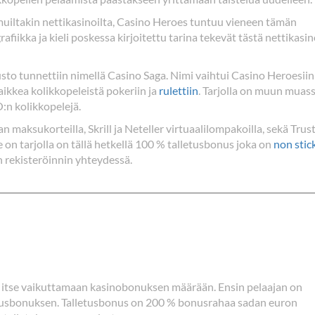
 muiltakin nettikasinoilta, Casino Heroes tuntuu vieneen tämän
fiikka ja kieli poskessa kirjoitettu tarina tekevät tästä nettikasi
sto tunnettiin nimellä Casino Saga. Nimi vaihtui Casino Heroesiin
ikkea kolikkopeleistä pokeriin ja
rulettiin
. Tarjolla on muun muas
:n kolikkopelejä.
 maksukorteilla, Skrill ja Neteller virtuaalilompakoilla, sekä Trus
le on tarjolla on tällä hetkellä 100 % talletusbonus joka on
non stic
in rekisteröinnin yhteydessä.
t itse vaikuttamaan kasinobonuksen määrään. Ensin pelaajan on
lletusbonuksen. Talletusbonus on 200 % bonusrahaa sadan euron