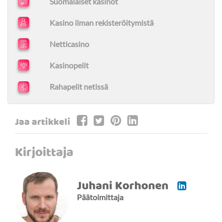
Suomalaiset kasinot
Kasino ilman rekisteröitymistä
Netticasino
Kasinopelit
Rahapelit netissä
Jaa artikkeli
Kirjoittaja
Juhani Korhonen
Päätoimittaja