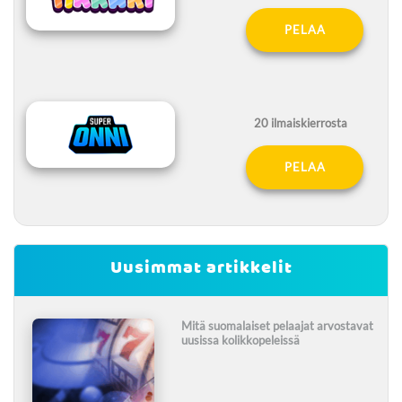
PELAA
20 ilmaiskierrosta
PELAA
Uusimmat artikkelit
Mitä suomalaiset pelaajat arvostavat
uusissa kolikkopeleissä