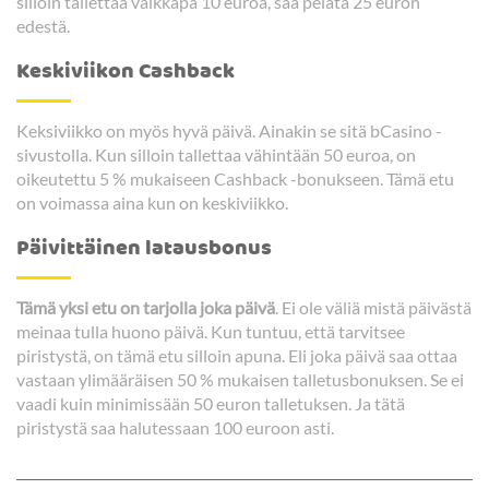
silloin tallettaa vaikkapa 10 euroa, saa pelata 25 euron
edestä.
Keskiviikon Cashback
Keksiviikko on myös hyvä päivä. Ainakin se sitä bCasino -
sivustolla. Kun silloin tallettaa vähintään 50 euroa, on
oikeutettu 5 % mukaiseen Cashback -bonukseen. Tämä etu
on voimassa aina kun on keskiviikko.
Päivittäinen latausbonus
Tämä yksi etu on tarjolla joka päivä
. Ei ole väliä mistä päivästä
meinaa tulla huono päivä. Kun tuntuu, että tarvitsee
piristystä, on tämä etu silloin apuna. Eli joka päivä saa ottaa
vastaan ylimääräisen 50 % mukaisen talletusbonuksen. Se ei
vaadi kuin minimissään 50 euron talletuksen. Ja tätä
piristystä saa halutessaan 100 euroon asti.