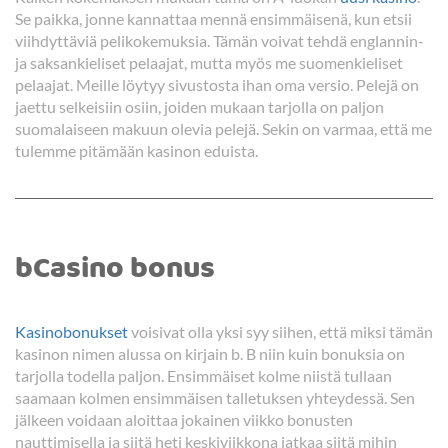
Se paikka, jonne kannattaa mennä ensimmäisenä, kun etsii
viihdyttäviä pelikokemuksia. Tämän voivat tehdä englannin-
ja saksankieliset pelaajat, mutta myös me suomenkieliset
pelaajat. Meille löytyy sivustosta ihan oma versio. Pelejä on
jaettu selkeisiin osiin, joiden mukaan tarjolla on paljon
suomalaiseen makuun olevia pelejä. Sekin on varmaa, että me
tulemme pitämään kasinon eduista.
bCasino bonus
Kasinobonukset
voisivat olla yksi syy siihen, että miksi tämän
kasinon nimen alussa on kirjain b. B niin kuin bonuksia on
tarjolla todella paljon. Ensimmäiset kolme niistä tullaan
saamaan kolmen ensimmäisen talletuksen yhteydessä. Sen
jälkeen voidaan aloittaa jokainen viikko bonusten
nauttimisella ja siitä heti keskiviikkona jatkaa siitä mihin