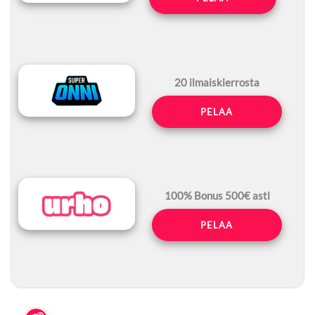
20 ilmaiskierrosta
PELAA
100% Bonus 500€ asti
PELAA