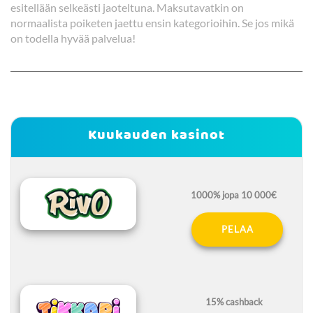
esitellään selkeästi jaoteltuna. Maksutavatkin on
normaalista poiketen jaettu ensin kategorioihin. Se jos mikä
on todella hyvää palvelua!
Kuukauden kasinot
1000% jopa 10 000€
PELAA
15% cashback