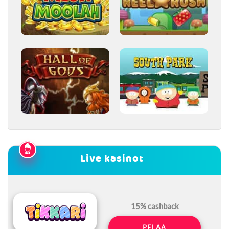
Live kasinot
15% cashback
PELAA