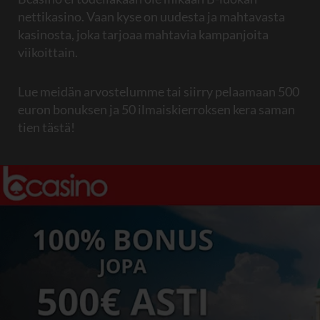
Siirto kasinot
Pikapokeri
Cashback Bonukset
Pelisivut
nettikasino. Vaan kyse on uudesta ja mahtavasta
Siru Mobile kasinot
Vedonlyöntisivut netissä
No Deposit Bonukset
kasinosta, joka tarjoaa mahtavia kampanjoita
Verovapaat kasinot
Rapid Transfer Kasinot
viikoittain.
Uhkapelit
Vedonlyöntibonukset
MGA kasinot
Paysafecard kasinot
Pokeribonukset
Virolaiset kasinot
Lue meidän arvostelumme tai siirry pelaamaan 500
Skrill kasinot
Casino bonukset
euron bonuksen ja 50 ilmaiskierroksen kera saman
Neteller kasinot
tien tästä!
Bonuskoodit
Visa kasinot
Apple Pay kasinot