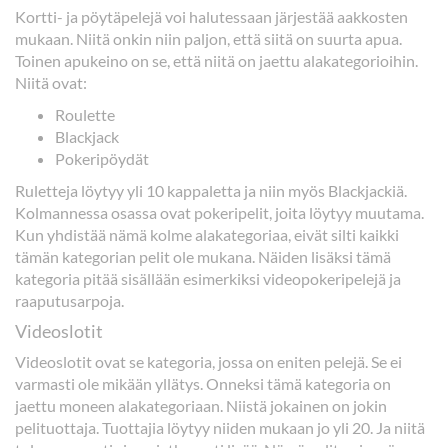
Kortti- ja pöytäpelejä voi halutessaan järjestää aakkosten
mukaan. Niitä onkin niin paljon, että siitä on suurta apua.
Toinen apukeino on se, että niitä on jaettu alakategorioihin.
Niitä ovat:
Roulette
Blackjack
Pokeripöydät
Ruletteja löytyy yli 10 kappaletta ja niin myös Blackjackiä.
Kolmannessa osassa ovat pokeripelit, joita löytyy muutama.
Kun yhdistää nämä kolme alakategoriaa, eivät silti kaikki
tämän kategorian pelit ole mukana. Näiden lisäksi tämä
kategoria pitää sisällään esimerkiksi videopokeripelejä ja
raaputusarpoja.
Videoslotit
Videoslotit ovat se kategoria, jossa on eniten pelejä. Se ei
varmasti ole mikään yllätys. Onneksi tämä kategoria on
jaettu moneen alakategoriaan. Niistä jokainen on jokin
pelituottaja. Tuottajia löytyy niiden mukaan jo yli 20. Ja niitä