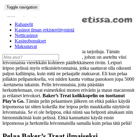
Toggle navigation
Rahapelit
Kasinot ilman rekisteröitymistä
Baker’s Treat
Netticasinot
Kasinobonukset
Maksutavat
Baker’s Treat on täynnä leipurin herkullisia tarjoiluja. Tämän
kasinopelin
ulkoasu on kuin tarjoilupöytä, johon on aseteltu viisi
leivonnaista vierekkäin kolmeen päällekkäiseen riviin. Leipuri
leipoo pelissä myös erikoisleivonnaisia, jotka saattavat olla oikeasti
paljon kalliimpia, kuin mitä ne pelaajalle maksavat. Eli kun pelaa
jollakin pelipanoksella, voi niiden kautta voittaa panoksen jopa 5000
-kertaisena takaisin. Pelin leivonnaisia, joita päästään
herkuttelemaan, ovat esimerkiksi monen erivärin ja maun macaronsit
ja erilaiset leivokset.
Baker’s Treat kolikkopelin on tuottanut
Play’n Go.
Tämän pelin pelaamisen jälkeen on ehkä pakko käydä
leipomossa tai sitten kokeilla itse leipoa pelin maukkailta näyttäviä
leivonnaisia. Se ei ole helppoa, eikä niistä saa helposti ainakaan niin
hienonnäköisiä kuin pelissä. Ehkä kannattaisi käydä ensin
leipomossa ja herkutella leivonnaisilla samalla kuin pelaa tätä peliä!
Pelaa Baker’s Treat ilmaiseksi