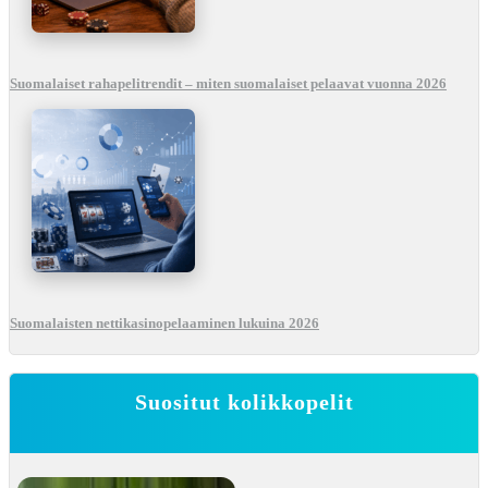
Suomalaiset rahapelitrendit – miten suomalaiset pelaavat vuonna 2026
Suomalaisten nettikasinopelaaminen lukuina 2026
Suositut kolikkopelit