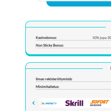
Kasinobonus:
50% jopa 30
Non Sticky Bonus:
Ilman rekisteröitymistä:
Minimitalletus: