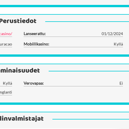
Perustiedot
casino/
Lanseerattu:
01/12/2024
uracao
Mobiilikasino:
Kyllä
minaisuudet
Kyllä
Verovapaa:
Ei
nglanti
linvalmistajat