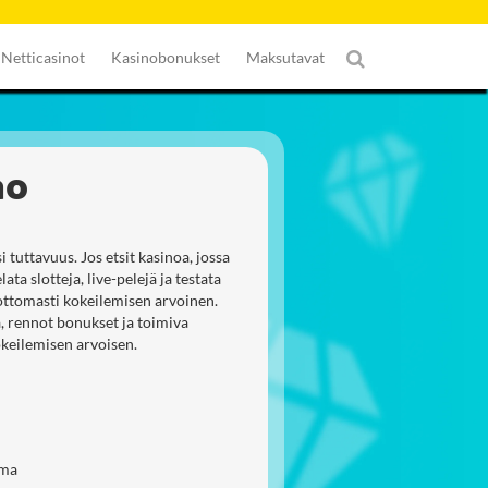
Netticasinot
Kasinobonukset
Maksutavat
no
 tuttavuus. Jos etsit kasinoa, jossa
ata slotteja, live-pelejä ja testata
ottomasti kokeilemisen arvoinen.
a, rennot bonukset ja toimiva
okeilemisen arvoisen.
ima