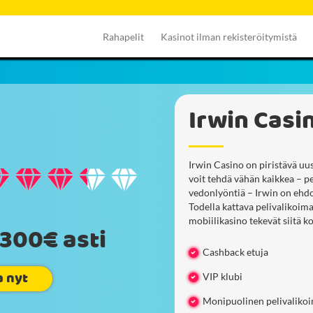
Rahapelit
Kasinot ilman rekisteröitymistä
Irwin Casi
Irwin Casino on piristävä uusi
voit tehdä vähän kaikkea – pel
vedonlyöntiä – Irwin on ehd
Todella kattava pelivalikoim
mobiilikasino tekevät siitä k
300€ asti
Cashback etuja
a nyt
VIP klubi
Monipuolinen pelivaliko