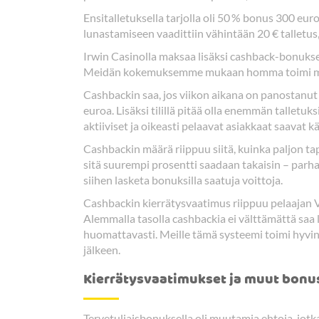
Ensitalletuksella tarjolla oli 50 % bonus 300 euro
lunastamiseen vaadittiin vähintään 20 € talletus, 
Irwin Casinolla maksaa lisäksi cashback-bonuksen
Meidän kokemuksemme mukaan homma toimi m
Cashbackin saa, jos viikon aikana on panostanut
euroa. Lisäksi tilillä pitää olla enemmän talletuk
aktiiviset ja oikeasti pelaavat asiakkaat saavat k
Cashbackin määrä riippuu siitä, kuinka paljon t
sitä suurempi prosentti saadaan takaisin – parha
siihen lasketa bonuksilla saatuja voittoja.
Cashbackin kierrätysvaatimus riippuu pelaajan V
Alemmalla tasolla cashbackia ei välttämättä sa
huomattavasti. Meille tämä systeemi toimi hyvi
jälkeen.
Kierrätysvaatimukset ja muut bon
Tervetuliaisbonuksella oli muutamia ehtoja, jotk