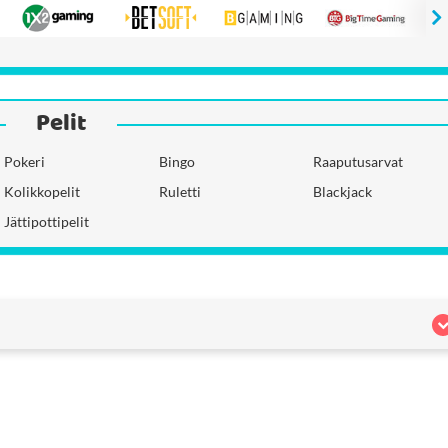
Pelit
Pokeri
Bingo
Raaputusarvat
Kolikkopelit
Ruletti
Blackjack
Jättipottipelit