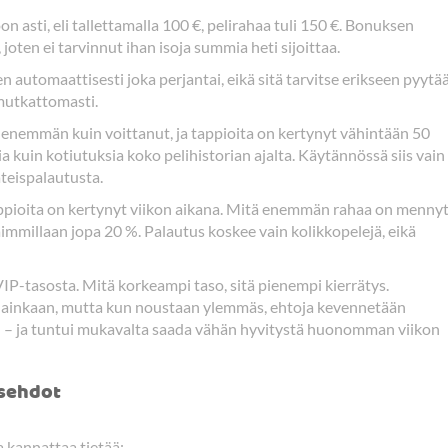
on asti, eli tallettamalla 100 €, pelirahaa tuli 150 €. Bonuksen
joten ei tarvinnut ihan isoja summia heti sijoittaa.
 automaattisesti joka perjantai, eikä sitä tarvitse erikseen pyytää
utkattomasti.
 enemmän kuin voittanut, ja tappioita on kertynyt vähintään 50
sia kuin kotiutuksia koko pelihistorian ajalta. Käytännössä siis vain
äteispalautusta.
appioita on kertynyt viikon aikana. Mitä enemmän rahaa on mennyt
immillaan jopa 20 %. Palautus koskee vain kolikkopelejä, eikä
IP-tasosta. Mitä korkeampi taso, sitä pienempi kierrätys.
a lainkaan, mutta kun noustaan ylemmäs, ehtoja kevennetään
n – ja tuntui mukavalta saada vähän hyvitystä huonomman viikon
usehdot
a kannattaa tietää: